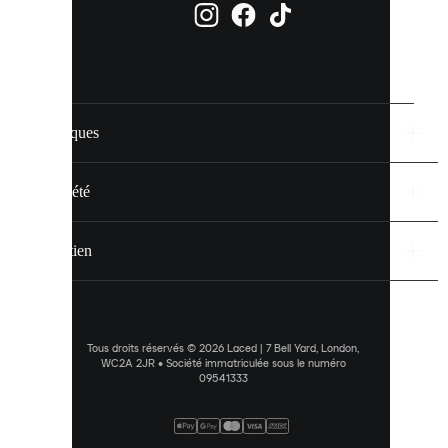
dans
vos
paramètres
de
cookies.
Marques
En
savoir
plus
Société
via
notre
politique
Soutien
de
cookies
.
ACCEPTER
TOUT
Tous droits réservés © 2026 Laced | 7 Bell Yard, London,
WC2A 2JR • Société immatriculée sous le numéro
09541333
PRÉFÉRENCES