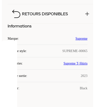
RETOURS DISPONIBLES
Informations
Marque
:
Supreme
COOKIES
Code de style
:
SUPREME-00065
Laced
Catégories
:
Supreme T-Shirts
utilise
des
Date de sortie
cookies.
:
2023
Les
cookies
Couleur
:
Black
sont
de
petits
fichiers