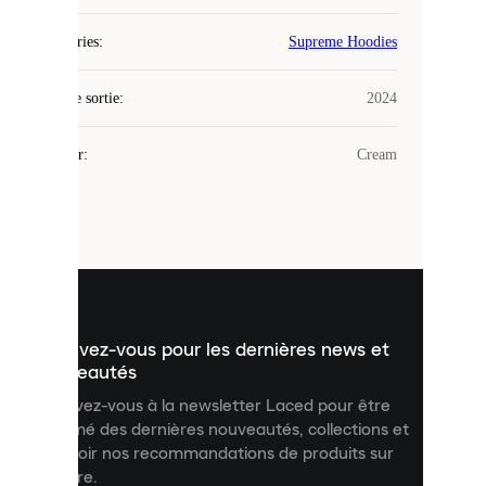
Laced
Catégories
:
Supreme Hoodies
utilise
des
Date de sortie
cookies.
:
2024
Les
cookies
Couleur
:
Cream
sont
de
petits
fichiers
utilisés
pour
vous
présenter
un
Inscrivez-vous pour les dernières news et
contenu
personnalisé
nouveautés
et
Inscrivez-vous à la newsletter Laced pour être
améliorer
informé des dernières nouveautés, collections et
votre
expérience
recevoir nos recommandations de produits sur
sur
mesure.