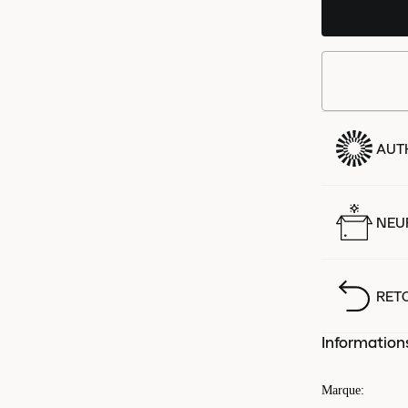
AUT
NEUF
RET
Information
Marque
: