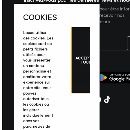
Inscrivez-vous pour les dernières news et no
Inscrivez-vous à la newsletter Laced pour être inf
COOKIES
dernières nouveautés, collections et recevoir nos
recommandations de produits sur mesure.
Laced utilise
des cookies. Les
cookies sont de
petits fichiers
utilisés pour
ACCEPTER
France
|
Français
|
€ EUR
vous présenter
TOUT
un contenu
personnalisé et
améliorer votre
expérience sur
notre site. Vous
pouvez
autoriser tous
les cookies ou
les gérer
individuellement
dans vos
paramètres de