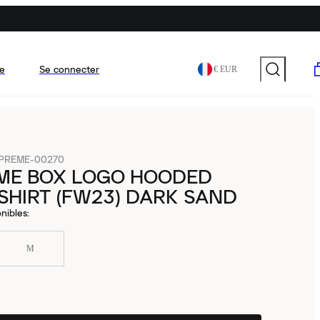
e
Se connecter
€ EUR
PREME-00270
ME BOX LOGO HOODED
HIRT (FW23) DARK SAND
nibles
:
M