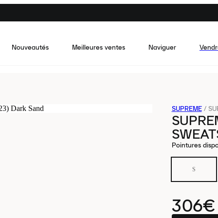
Nouveautés
Meilleures ventes
Naviguer
Vendr
SUPREME
/
SU
SUPRE
SWEATS
Pointures dispo
S
306€