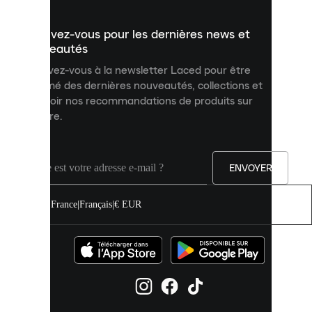
présenter
un
Inscrivez-vous pour les dernières news et
contenu
personnalisé
nouveautés
et
Inscrivez-vous à la newsletter Laced pour être
améliorer
informé des dernières nouveautés, collections et
votre
expérience
recevoir nos recommandations de produits sur
sur
mesure.
notre
site.
Vous
pouvez
ENVOYER
autoriser
tous
les
France
|
Français
|
€ EUR
cookies
ou
les
gérer
individuellement
dans
vos
paramètres