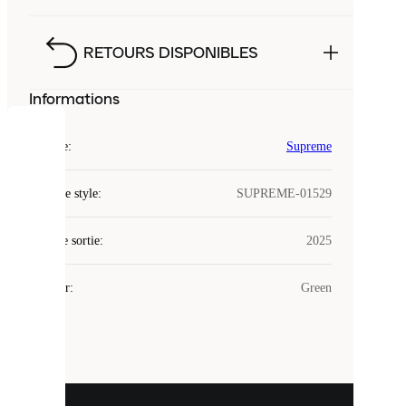
RETOURS DISPONIBLES
Informations
COOKIES
Marque
:
Supreme
Laced
Code de style
:
SUPREME-01529
utilise
des
Date de sortie
cookies.
:
2025
Les
cookies
Couleur
:
Green
sont
de
petits
fichiers
utilisés
pour
vous