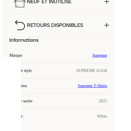
NEUF ET INUTILISÉ
RETOURS DISPONIBLES
Informations
Marque
:
Supreme
COOKIES
Code de style
:
SUPREME-01434
Laced
Catégories
:
Supreme T-Shirts
utilise
des
Date de sortie
cookies.
:
2025
Les
cookies
Couleur
:
White
sont
de
petits