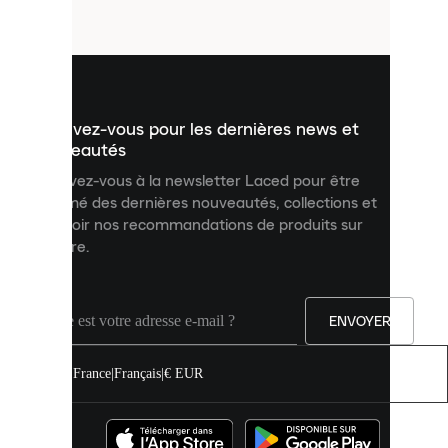
fichiers
utilisés
pour
vous
présenter
un
Inscrivez-vous pour les dernières news et
contenu
personnalisé
nouveautés
et
Inscrivez-vous à la newsletter Laced pour être
améliorer
informé des dernières nouveautés, collections et
votre
expérience
recevoir nos recommandations de produits sur
sur
mesure.
notre
site.
Vous
pouvez
ENVOYER
autoriser
tous
les
France
|
Français
|
€ EUR
cookies
ou
les