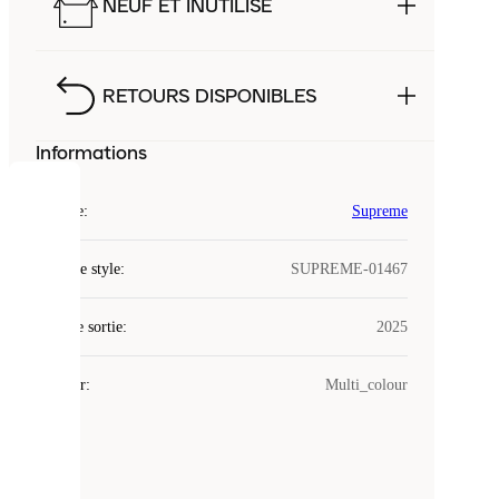
NEUF ET INUTILISÉ
RETOURS DISPONIBLES
Informations
COOKIES
Marque
:
Supreme
Laced
Code de style
:
SUPREME-01467
utilise
des
Date de sortie
cookies.
:
2025
Les
cookies
Couleur
:
Multi_colour
sont
de
petits
fichiers
utilisés
pour