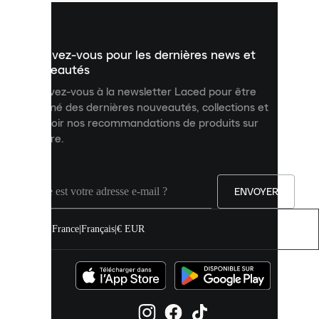
vous
présenter
un
Inscrivez-vous pour les dernières news et
contenu
personnalisé
nouveautés
et
Inscrivez-vous à la newsletter Laced pour être
améliorer
informé des dernières nouveautés, collections et
votre
expérience
recevoir nos recommandations de produits sur
sur
mesure.
notre
site.
Vous
pouvez
ENVOYER
autoriser
tous
les
France
|
Français
|
€ EUR
cookies
ou
les
gérer
individuellement
dans