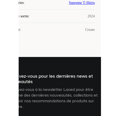
Laced
Catégories
:
Supreme T-Shirts
utilise
des
Date de sortie
cookies.
:
2024
Les
cookies
Couleur
:
Cream
sont
de
petits
fichiers
utilisés
pour
vous
présenter
un
Inscrivez-vous pour les dernières news et
contenu
personnalisé
nouveautés
et
Inscrivez-vous à la newsletter Laced pour être
améliorer
informé des dernières nouveautés, collections et
votre
expérience
recevoir nos recommandations de produits sur
sur
mesure.
notre
site.