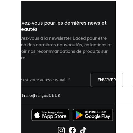
vous
présenter
un
Inscrivez-vous pour les dernières news et
contenu
personnalisé
nouveautés
et
Inscrivez-vous à la newsletter Laced pour être
améliorer
informé des dernières nouveautés, collections et
votre
expérience
recevoir nos recommandations de produits sur
sur
mesure.
notre
site.
Vous
pouvez
ENVOYER
autoriser
tous
les
France
|
Français
|
€ EUR
cookies
ou
les
gérer
individuellement
dans