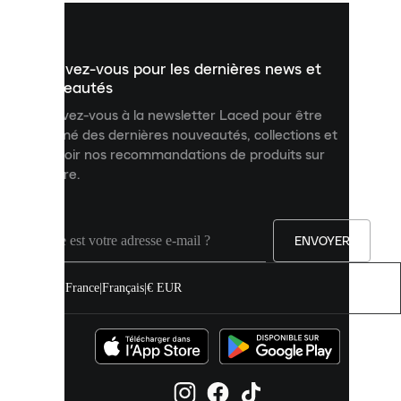
vous
présenter
un
Inscrivez-vous pour les dernières news et
contenu
personnalisé
nouveautés
et
Inscrivez-vous à la newsletter Laced pour être
améliorer
informé des dernières nouveautés, collections et
votre
expérience
recevoir nos recommandations de produits sur
sur
mesure.
notre
site.
Vous
pouvez
ENVOYER
autoriser
tous
les
France
|
Français
|
€ EUR
cookies
ou
les
gérer
individuellement
dans