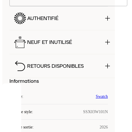
AUTHENTIFIÉ
NEUF ET INUTILISÉ
RETOURS DISPONIBLES
Informations
COOKIES
Marque
:
Swatch
Laced
Code de style
:
SSX03W101N
utilise
des
Date de sortie
cookies.
:
2026