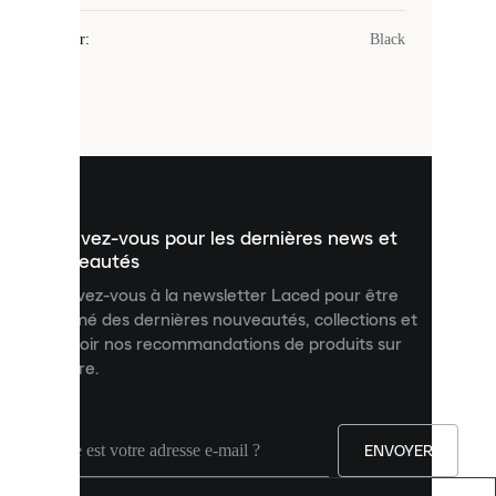
Les
cookies
Couleur
:
Black
sont
de
petits
fichiers
utilisés
pour
vous
présenter
un
Inscrivez-vous pour les dernières news et
contenu
personnalisé
nouveautés
et
Inscrivez-vous à la newsletter Laced pour être
améliorer
informé des dernières nouveautés, collections et
votre
expérience
recevoir nos recommandations de produits sur
sur
mesure.
notre
site.
Vous
pouvez
ENVOYER
autoriser
tous