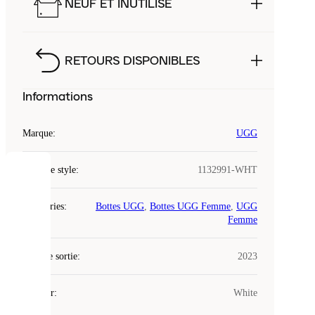
NEUF ET INUTILISÉ
RETOURS DISPONIBLES
Informations
Marque
:
UGG
Code de style
:
1132991-WHT
COOKIES
Catégories
:
Bottes UGG
,
Bottes UGG Femme
,
UGG
Laced
Femme
utilise
des
Date de sortie
cookies.
:
2023
Les
cookies
Couleur
:
White
sont
de