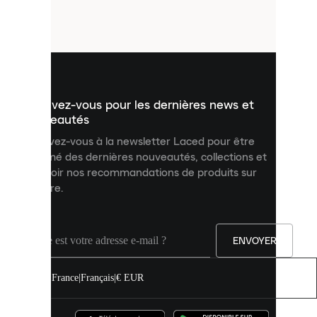
petits
fichiers
utilisés
pour
vous
présenter
un
Inscrivez-vous pour les dernières news et
contenu
personnalisé
nouveautés
et
Inscrivez-vous à la newsletter Laced pour être
améliorer
informé des dernières nouveautés, collections et
votre
expérience
recevoir nos recommandations de produits sur
sur
mesure.
notre
site.
Vous
pouvez
ENVOYER
autoriser
tous
les
France
|
Français
|
€ EUR
cookies
ou