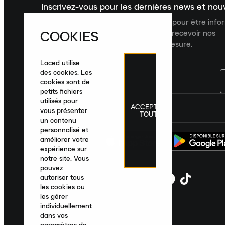
Inscrivez-vous pour les dernières news et no
Inscrivez-vous à la newsletter Laced pour être inf
COOKIES
dernières nouveautés, collections et recevoir nos
recommandations de produits sur mesure.
Laced utilise
des cookies. Les
cookies sont de
petits fichiers
utilisés pour
ACCEPTER
France
|
Français
|
€ EUR
vous présenter
TOUT
un contenu
personnalisé et
améliorer votre
expérience sur
notre site. Vous
pouvez
autoriser tous
les cookies ou
les gérer
individuellement
dans vos