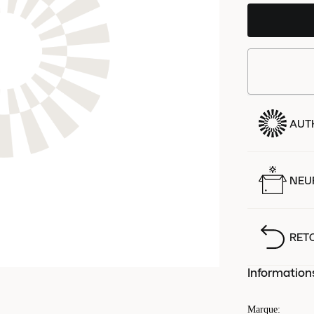
AUT
NEUF
RET
Information
Marque
: