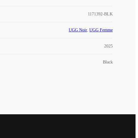
1171392-BLK
UGG Noir
,
UGG Femme
2025
Black