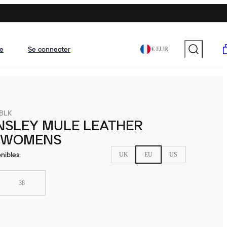
e
Se connecter
€ EUR
-BLK
NSLEY MULE LEATHER
 WOMENS
nibles
:
UK
EU
US
38