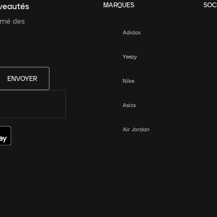
MARQUES
SOC
uveautés
ormé des
Adidas
Yeezy
ENVOYER
Nike
Asics
Air Jordan