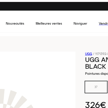
Nouveautés
Meilleures ventes
Naviguer
Vendr
UGG
/
1171392
UGG A
BLACK
Pointures dispo
37
326€