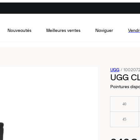
Nouveautés
Meilleures ventes
Naviguer
Vendr
UGG
/
100207
UGG CL
Pointures dispo
40
45