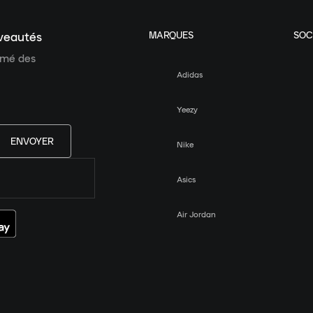
MARQUES
SOC
uveautés
ormé des
Adidas
Yeezy
ENVOYER
Nike
Asics
Air Jordan