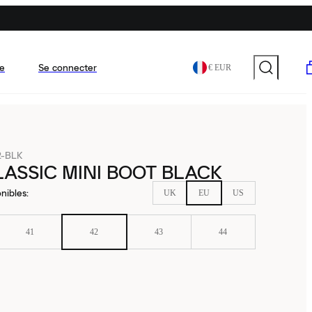
e
Se connecter
€ EUR
2-BLK
ASSIC MINI BOOT BLACK
nibles
:
UK
EU
US
41
42
43
44