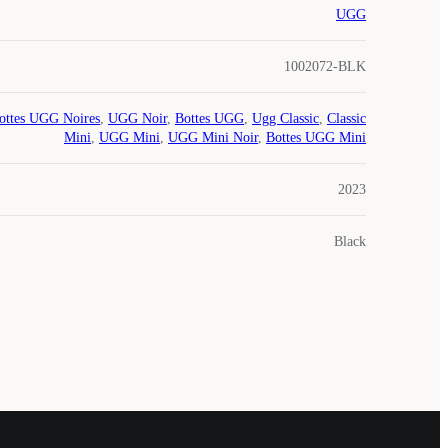
UGG
1002072-BLK
ottes UGG Noires
,
UGG Noir
,
Bottes UGG
,
Ugg Classic
,
Classic
Mini
,
UGG Mini
,
UGG Mini Noir
,
Bottes UGG Mini
2023
Black