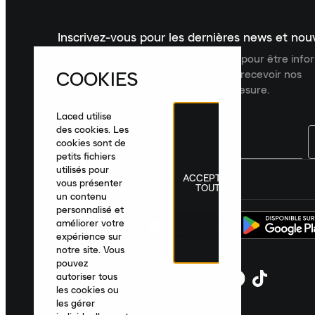
Inscrivez-vous pour les dernières news et no
Inscrivez-vous à la newsletter Laced pour être inf
COOKIES
dernières nouveautés, collections et recevoir nos
recommandations de produits sur mesure.
Laced utilise
des cookies. Les
cookies sont de
petits fichiers
utilisés pour
ACCEPTER
France
|
Français
|
€ EUR
vous présenter
TOUT
un contenu
personnalisé et
améliorer votre
expérience sur
notre site. Vous
pouvez
autoriser tous
les cookies ou
les gérer