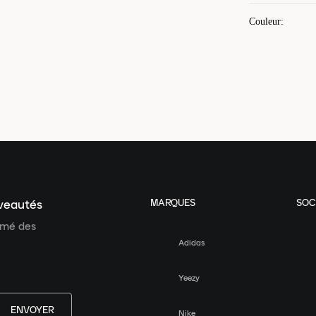
Couleur
:
MARQUES
SOC
uveautés
ormé des
Adidas
Yeezy
ENVOYER
Nike