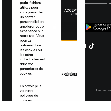
petits fichiers
utilisés pour
ACCEPTER
France
|
Français
|
€ EUR
vous présenter
TOUT
un contenu
personnalisé et
améliorer votre
expérience sur
notre site. Vous
pouvez
autoriser tous
les cookies ou
les gérer
individuellement
dans vos
paramètres de
cookies.
PRÉFÉRENCES
En savoir plus
Tous droits 
via notre
politique de
cookies
.