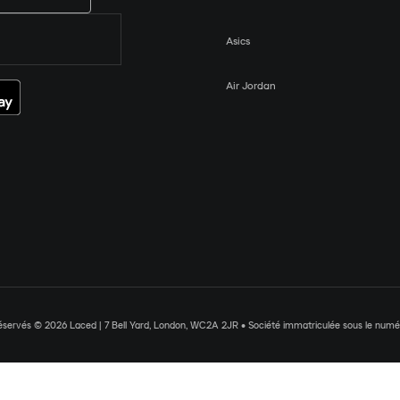
Asics
Air Jordan
réservés © 2026 Laced | 7 Bell Yard, London, WC2A 2JR • Société immatriculée sous le nu