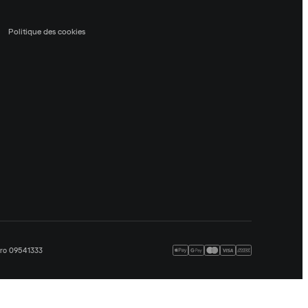
Politique des cookies
méro 09541333