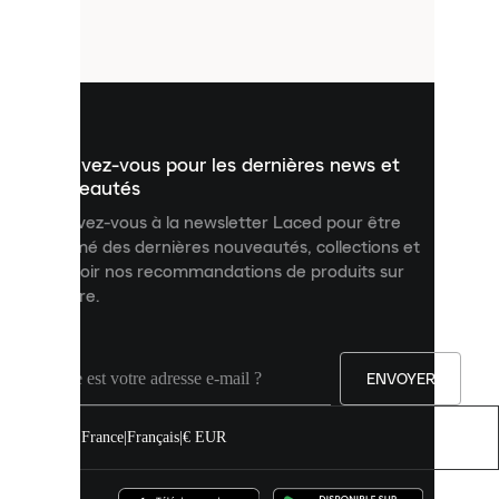
petits
fichiers
utilisés
pour
vous
présenter
un
Inscrivez-vous pour les dernières news et
contenu
personnalisé
nouveautés
et
Inscrivez-vous à la newsletter Laced pour être
améliorer
informé des dernières nouveautés, collections et
votre
expérience
recevoir nos recommandations de produits sur
sur
mesure.
notre
site.
Vous
pouvez
ENVOYER
autoriser
tous
les
France
|
Français
|
€ EUR
cookies
ou