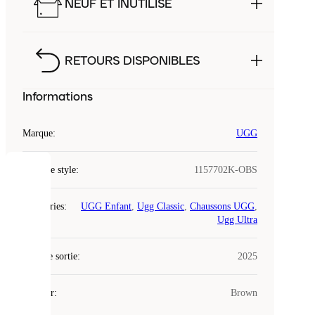
NEUF ET INUTILISÉ
RETOURS DISPONIBLES
Informations
Marque
:
UGG
Code de style
:
1157702K-OBS
COOKIES
Catégories
:
UGG Enfant
,
Ugg Classic
,
Chaussons UGG
,
Laced
Ugg Ultra
utilise
des
Date de sortie
cookies.
:
2025
Les
cookies
Couleur
:
Brown
sont
de