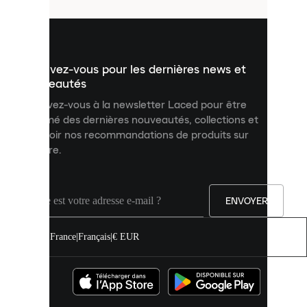
utilisés
pour
vous
présenter
un
Inscrivez-vous pour les dernières news et
contenu
personnalisé
nouveautés
et
Inscrivez-vous à la newsletter Laced pour être
améliorer
informé des dernières nouveautés, collections et
votre
expérience
recevoir nos recommandations de produits sur
sur
mesure.
notre
site.
Vous
pouvez
ENVOYER
autoriser
tous
les
France
|
Français
|
€ EUR
cookies
ou
les
gérer
individuellement