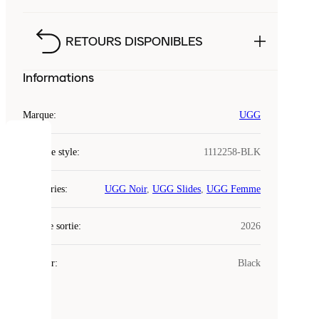
RETOURS DISPONIBLES
Informations
Marque
:
UGG
COOKIES
Code de style
:
1112258-BLK
Laced
Catégories
:
UGG Noir
,
UGG Slides
,
UGG Femme
utilise
des
Date de sortie
cookies.
:
2026
Les
cookies
Couleur
:
Black
sont
de
petits
fichiers