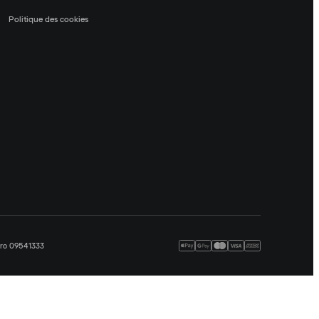
Politique des cookies
méro 09541333