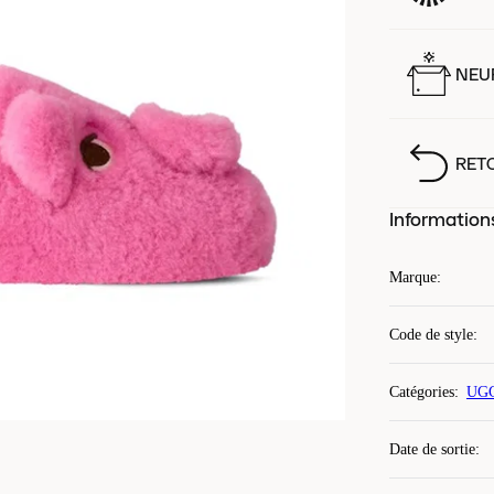
NEUF
RET
Information
Marque
:
Code de style
:
Catégories
:
UGG
Date de sortie
: