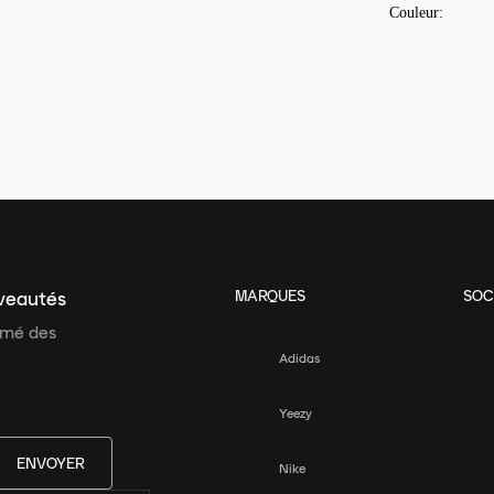
Couleur
:
MARQUES
SOC
uveautés
ormé des
Adidas
Yeezy
ENVOYER
Nike