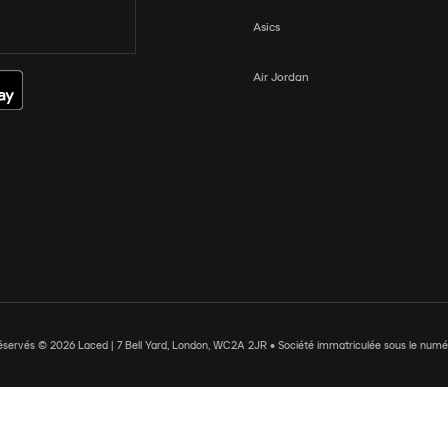
Asics
Air Jordan
réservés © 2026 Laced | 7 Bell Yard, London, WC2A 2JR • Société immatriculée sous le nu