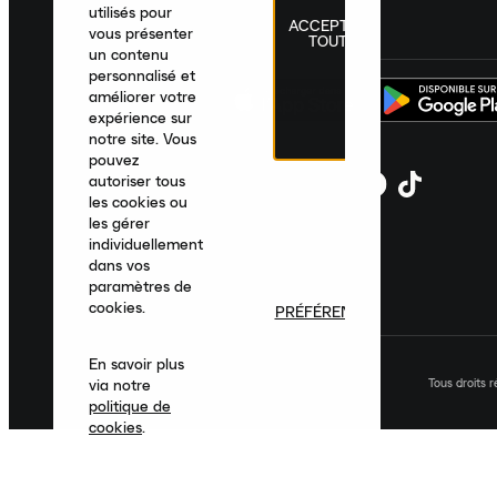
utilisés pour
ACCEPTER
France
|
Français
|
€ EUR
vous présenter
TOUT
un contenu
personnalisé et
améliorer votre
expérience sur
notre site. Vous
pouvez
autoriser tous
les cookies ou
les gérer
individuellement
dans vos
paramètres de
cookies.
PRÉFÉRENCES
En savoir plus
Tous droits 
via notre
politique de
cookies
.