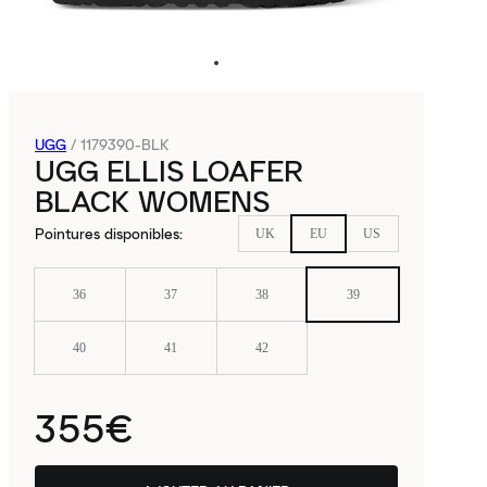
UGG
/
1179390-BLK
UGG ELLIS LOAFER
BLACK WOMENS
Pointures disponibles
:
UK
EU
US
36
37
38
39
40
41
42
355€