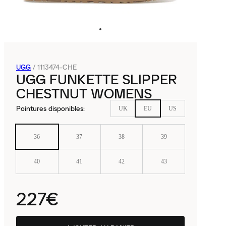
UGG
/
1113474-CHE
UGG FUNKETTE SLIPPER
CHESTNUT WOMENS
Pointures disponibles
:
UK
EU
US
36
37
38
39
40
41
42
43
227€