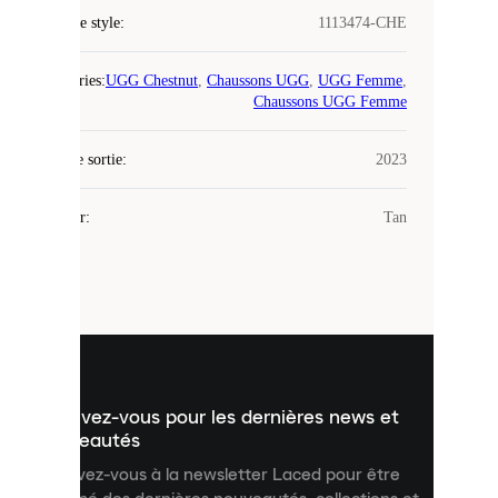
Code de style
:
1113474-CHE
COOKIES
Catégories
:
UGG Chestnut
,
Chaussons UGG
,
UGG Femme
,
Laced
Chaussons UGG Femme
utilise
des
Date de sortie
cookies.
:
2023
Les
cookies
Couleur
:
Tan
sont
de
petits
fichiers
utilisés
pour
vous
présenter
un
Inscrivez-vous pour les dernières news et
contenu
personnalisé
nouveautés
et
Inscrivez-vous à la newsletter Laced pour être
améliorer