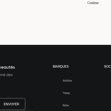
Couleur
:
MARQUES
SOC
uveautés
ormé des
Adidas
Yeezy
ENVOYER
Nike