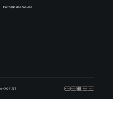
Politique des cookies
méro 09541333