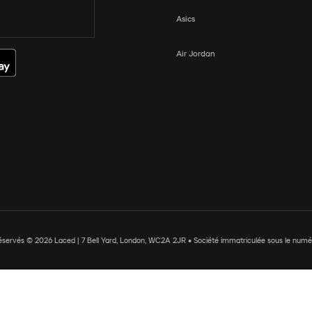
Asics
Air Jordan
réservés © 2026 Laced | 7 Bell Yard, London, WC2A 2JR • Société immatriculée sous le nu