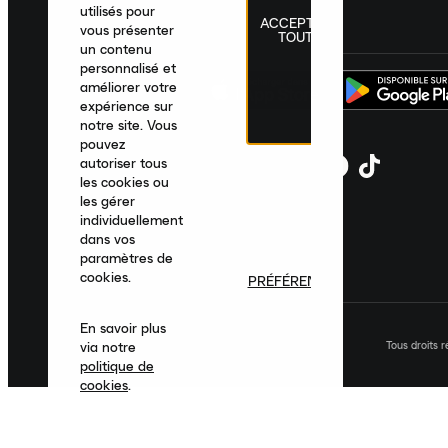
utilisés pour
ACCEPTER
France
|
Français
|
€ EUR
vous présenter
TOUT
un contenu
personnalisé et
améliorer votre
expérience sur
notre site. Vous
pouvez
autoriser tous
les cookies ou
les gérer
individuellement
dans vos
paramètres de
cookies.
PRÉFÉRENCES
En savoir plus
Tous droits 
via notre
politique de
cookies
.