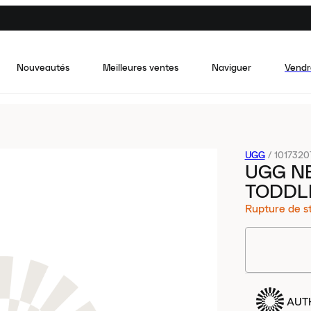
Nouveautés
Meilleures ventes
Naviguer
Vendr
UGG
/
1017320
UGG N
TODDL
Rupture de s
AUT