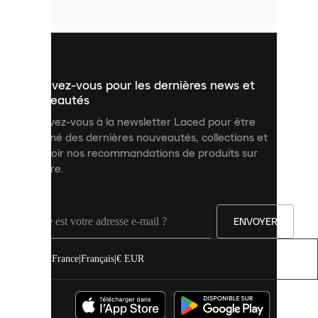
fichiers
utilisés
pour
vous
présenter
un
Inscrivez-vous pour les dernières news et
contenu
personnalisé
nouveautés
et
Inscrivez-vous à la newsletter Laced pour être
améliorer
informé des dernières nouveautés, collections et
votre
expérience
recevoir nos recommandations de produits sur
sur
mesure.
notre
site.
Vous
pouvez
ENVOYER
autoriser
tous
les
France
|
Français
|
€ EUR
cookies
ou
les
gérer