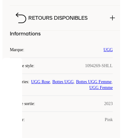
RETOURS DISPONIBLES
Informations
Marque
:
UGG
Code de style
:
1094269-SHLL
COOKIES
Catégories
:
UGG Rose
,
Bottes UGG
,
Bottes UGG Femme
,
Laced
UGG Femme
utilise
des
Date de sortie
cookies.
:
2023
Les
cookies
Couleur
:
Pink
sont
de
petits