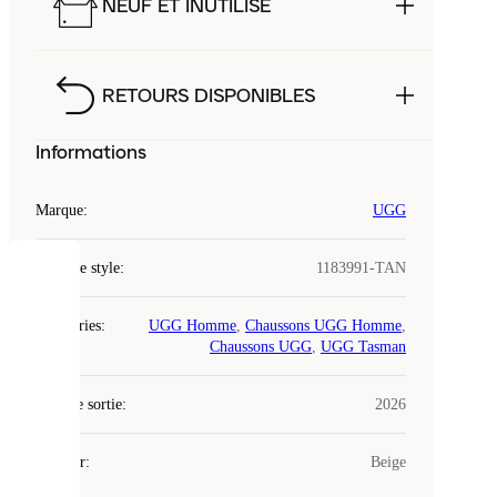
NEUF ET INUTILISÉ
RETOURS DISPONIBLES
Informations
Marque
:
UGG
Code de style
:
1183991-TAN
COOKIES
Catégories
:
UGG Homme
,
Chaussons UGG Homme
,
Laced
Chaussons UGG
,
UGG Tasman
utilise
des
Date de sortie
cookies.
:
2026
Les
cookies
Couleur
:
Beige
sont
de