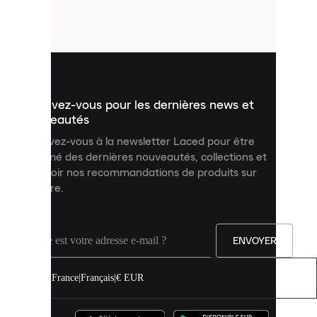
petits
fichiers
utilisés
pour
vous
présenter
un
Inscrivez-vous pour les dernières news et
contenu
personnalisé
nouveautés
et
Inscrivez-vous à la newsletter Laced pour être
améliorer
informé des dernières nouveautés, collections et
votre
expérience
recevoir nos recommandations de produits sur
sur
mesure.
notre
site.
Vous
pouvez
ENVOYER
autoriser
tous
les
France
|
Français
|
€ EUR
cookies
ou