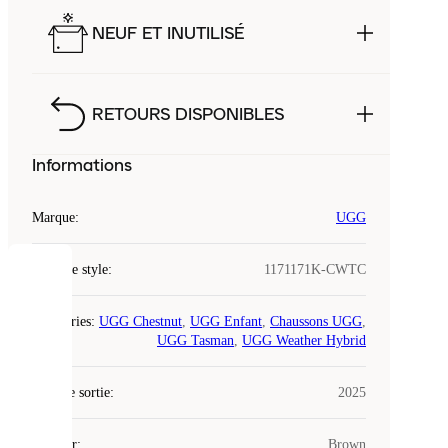
NEUF ET INUTILISÉ
RETOURS DISPONIBLES
Informations
Marque
:
UGG
Code de style
:
1171171K-CWTC
COOKIES
Catégories
:
UGG Chestnut
,
UGG Enfant
,
Chaussons UGG
,
Laced
UGG Tasman
,
UGG Weather Hybrid
utilise
des
Date de sortie
cookies.
:
2025
Les
cookies
Couleur
:
Brown