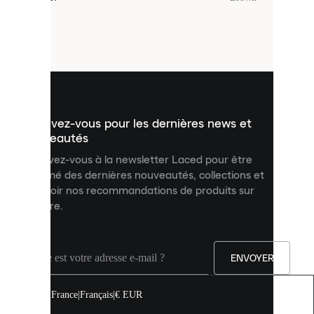
sont
de
petits
fichiers
utilisés
pour
vous
présenter
un
Inscrivez-vous pour les dernières news et
contenu
personnalisé
nouveautés
et
Inscrivez-vous à la newsletter Laced pour être
améliorer
informé des dernières nouveautés, collections et
votre
expérience
recevoir nos recommandations de produits sur
sur
mesure.
notre
site.
Vous
pouvez
ENVOYER
autoriser
tous
les
France
|
Français
|
€ EUR
cookies