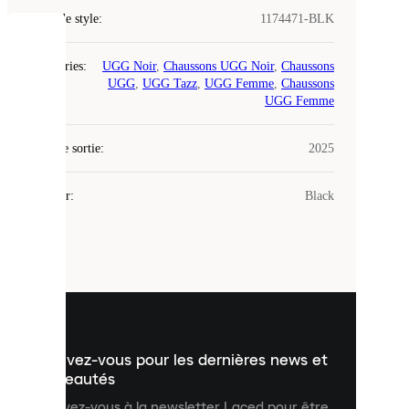
Code de style
:
1174471-BLK
COOKIES
Catégories
:
UGG Noir
,
Chaussons UGG Noir
,
Chaussons
UGG
,
UGG Tazz
,
UGG Femme
,
Chaussons
Laced
UGG Femme
utilise
des
Date de sortie
cookies.
:
2025
Les
cookies
Couleur
:
Black
sont
de
petits
fichiers
utilisés
pour
vous
présenter
un
Inscrivez-vous pour les dernières news et
contenu
personnalisé
nouveautés
et
Inscrivez-vous à la newsletter Laced pour être