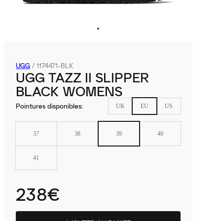
UGG
/
1174471-BLK
UGG TAZZ II SLIPPER
BLACK WOMENS
Pointures disponibles
:
UK
EU
US
37
38
39
40
41
238€