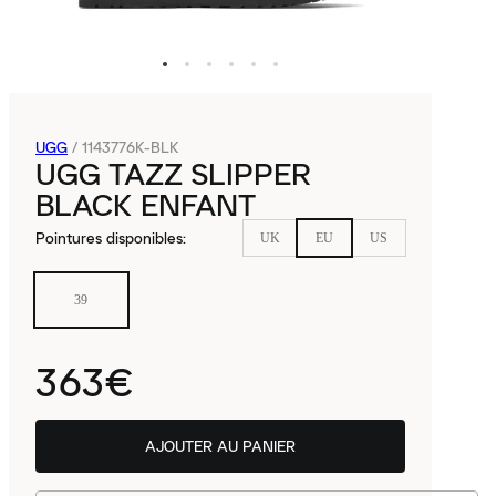
UGG
/
1143776K-BLK
UGG TAZZ SLIPPER
BLACK ENFANT
Pointures disponibles
:
UK
EU
US
39
363€
AJOUTER AU PANIER