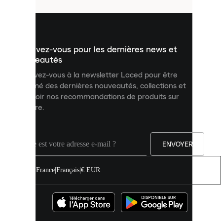
utilisés
pour
vous
présenter
un
Inscrivez-vous pour les dernières news et
contenu
personnalisé
nouveautés
et
Inscrivez-vous à la newsletter Laced pour être
améliorer
informé des dernières nouveautés, collections et
votre
expérience
recevoir nos recommandations de produits sur
sur
mesure.
notre
site.
Vous
pouvez
ENVOYER
autoriser
tous
les
France
|
Français
|
€ EUR
cookies
ou
les
gérer
individuellement