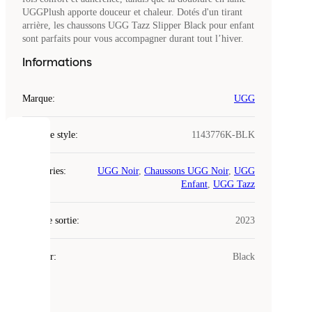
UGGPlush apporte douceur et chaleur. Dotés d'un tirant
arrière, les chaussons UGG Tazz Slipper Black pour enfant
sont parfaits pour vous accompagner durant tout l’hiver.
Informations
Marque
:
UGG
Code de style
:
1143776K-BLK
COOKIES
Catégories
:
UGG Noir
,
Chaussons UGG Noir
,
UGG
Laced
Enfant
,
UGG Tazz
utilise
des
Date de sortie
cookies.
:
2023
Les
cookies
Couleur
:
Black
sont
de
petits
fichiers