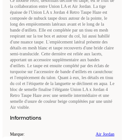
Ce modèle rétro, désormais décliné en taupe, est le fruit de
la collaboration entre Union LA et Air Jordan. La tige
épaisse de l'Union LA x Jordan 4 Retro Taupe Haze est
composée de nubuck taupe doux autour de la pointe, le
long des empiècements latéraux avant et le long de la
bande d'œillets. Elle est complétée par un tissu en mesh
respirant sur la toe box et autour du col, lui aussi habillé
d'une nuance taupe. L'empiècement latéral présente des
détails en mesh blanc et taupe recouverts d'une bride claire
semi-translucide. Cette dernière est reliée aux lacets,
apportant un accessoire supplémentaire aux bandes
d'œillets. Le taupe est ensuite complété par des éclats de
turquoise sur l'accessoire de bande d'œillets en caoutchouc
et l'empiècement du talon. Quant à eux, les détails en tissu
du col et l'étiquette de la languette se déclinent en aqua. Le
bloc de semelle finalise l'élégante Union LA x Jordan 4
Retro Taupe Haze avec une semelle intermédiaire et une
semelle d'usure de couleur beige complétées par une unité
Air visible.
Informations
Marque
:
Air Jordan