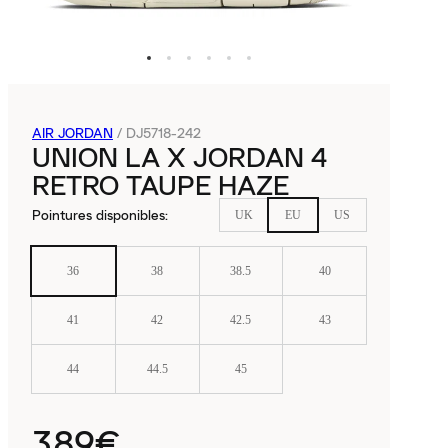
AIR JORDAN
/
DJ5718-242
UNION LA X JORDAN 4
RETRO TAUPE HAZE
Pointures disponibles
:
UK
EU
US
36
38
38.5
40
41
42
42.5
43
44
44.5
45
389€