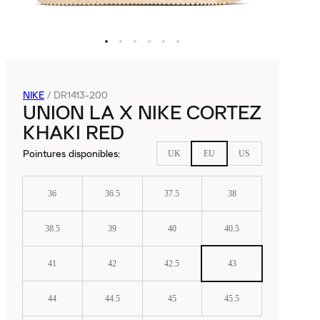
NIKE
/
DR1413-200
UNION LA X NIKE CORTEZ
KHAKI RED
Pointures disponibles
:
UK
EU
US
36
36.5
37.5
38
38.5
39
40
40.5
41
42
42.5
43
44
44.5
45
45.5