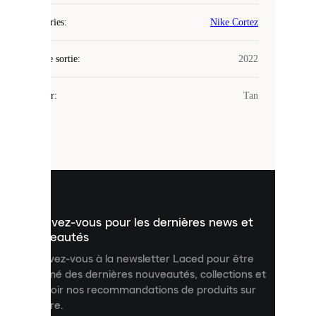
Laced
Catégories
:
Nike Cortez
utilise
des
Date de sortie
cookies.
:
2022
Les
cookies
Couleur
:
Tan
sont
de
petits
fichiers
utilisés
pour
vous
présenter
un
Inscrivez-vous pour les dernières news et
contenu
personnalisé
nouveautés
et
Inscrivez-vous à la newsletter Laced pour être
améliorer
informé des dernières nouveautés, collections et
votre
expérience
recevoir nos recommandations de produits sur
sur
mesure.
notre