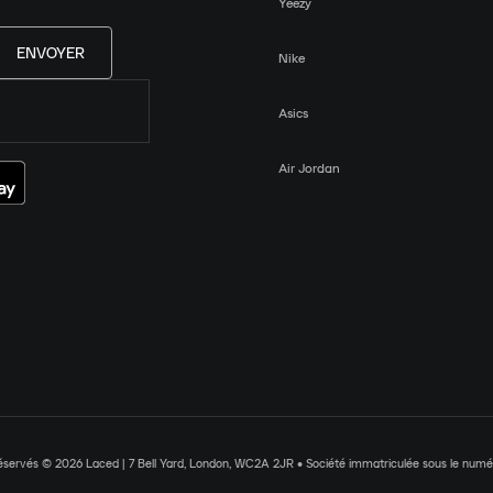
Yeezy
ENVOYER
Nike
Asics
Air Jordan
réservés © 2026 Laced | 7 Bell Yard, London, WC2A 2JR • Société immatriculée sous le nu