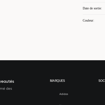
Date de sortie
:
Couleur
:
MARQUES
SOC
uveautés
ormé des
Adidas