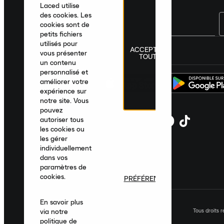
Laced utilise
des cookies. Les
cookies sont de
petits fichiers
utilisés pour
ACCEPTER
France
|
Français
|
€ EUR
vous présenter
TOUT
un contenu
personnalisé et
améliorer votre
expérience sur
notre site. Vous
pouvez
autoriser tous
les cookies ou
les gérer
individuellement
dans vos
paramètres de
cookies.
PRÉFÉRENCES
En savoir plus
Tous droits 
via notre
politique de