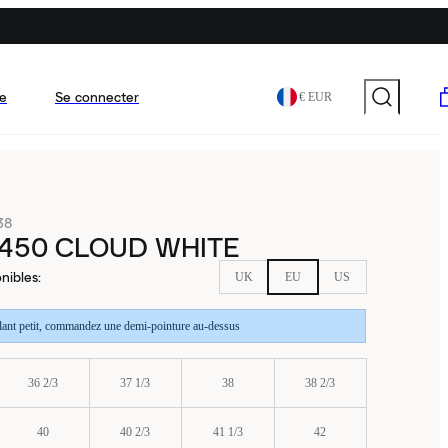
e
Se connecter
€ EUR
38
450 CLOUD WHITE
nibles
:
UK
EU
US
llant petit, commandez une demi-pointure au-dessus
36 2/3
37 1/3
38
38 2/3
40
40 2/3
41 1/3
42