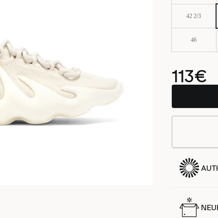
42 2/3
46
113€
AUT
NEUF