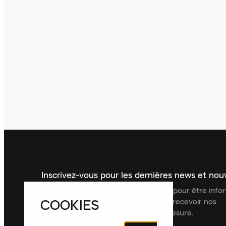
Inscrivez-vous pour les dernières news et no
Inscrivez-vous à la newsletter Laced pour être inf
COOKIES
dernières nouveautés, collections et recevoir nos
recommandations de produits sur mesure.