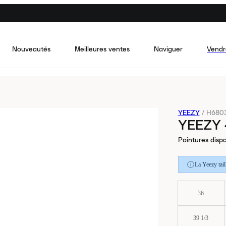
Nouveautés
Meilleures ventes
Naviguer
Vendr
YEEZY
/
H680
YEEZY 
Pointures dispo
La Yeezy tai
36
39 1/3