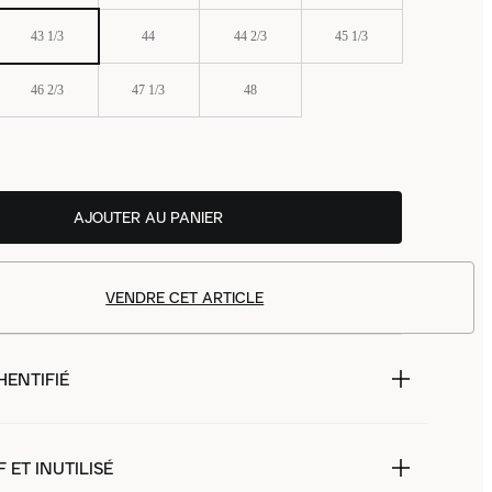
43 1/3
44
44 2/3
45 1/3
46 2/3
47 1/3
48
AJOUTER AU PANIER
VENDRE CET ARTICLE
HENTIFIÉ
 ET INUTILISÉ