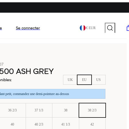
e
Se connecter
€ EUR
07
500 ASH GREY
nibles
:
UK
EU
US
llant petit, commandez une demi-pointure au-dessus
36 2/3
37 1/3
38
38 2/3
40
40 2/3
41 1/3
42