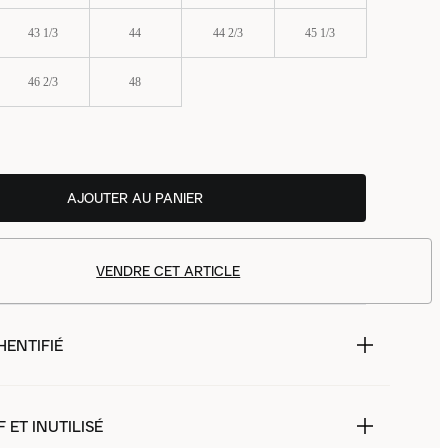
43 1/3
44
44 2/3
45 1/3
46 2/3
48
AJOUTER AU PANIER
VENDRE CET ARTICLE
HENTIFIÉ
 ET INUTILISÉ