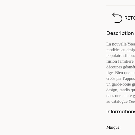
RET
Description
La nouvelle Yeez
modèles au desig
populaire silhou
fusion familière 
découpes géométr
tige. Bien que m
créée par l'appos
un garde-boue gri
design, tandis q
dans une teinte g
au catalogue Yee
Information
Marque
: