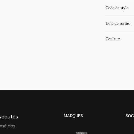
Code de style
:
Date de sortie
:
Couleur
:
MARQUES
SOC
uveautés
ormé des
Adidas