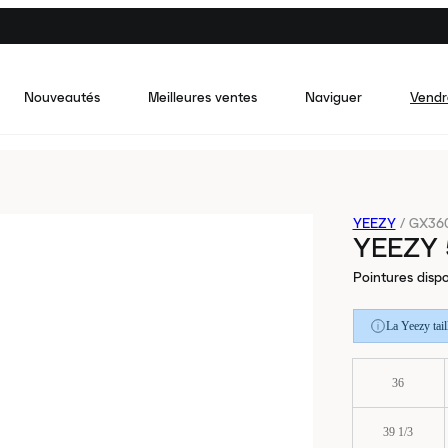
Nouveautés
Meilleures ventes
Naviguer
Vendr
YEEZY
/
GX36
YEEZY 
Pointures dispo
La Yeezy tai
36
39 1/3