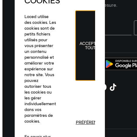
COOKIES
recommandations de produits sur mesure.
Laced utilise
des cookies. Les
cookies sont de
petits fichiers
utilisés pour
ACCEPTER
France
|
Français
|
€ EUR
vous présenter
TOUT
un contenu
personnalisé et
améliorer votre
expérience sur
notre site. Vous
pouvez
autoriser tous
les cookies ou
les gérer
individuellement
dans vos
paramètres de
cookies.
PRÉFÉRENCES
En savoir plus