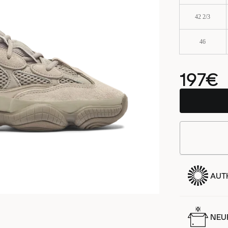
42 2/3
46
197€
AUT
NEUF