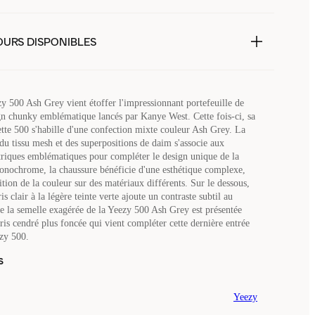
OURS DISPONIBLES
y 500 Ash Grey vient étoffer l'impressionnant portefeuille de
n chunky emblématique lancés par Kanye West. Cette fois-ci, sa
ette 500 s'habille d'une confection mixte couleur Ash Grey. La
du tissu mesh et des superpositions de daim s'associe aux
iques emblématiques pour compléter le design unique de la
onochrome, la chaussure bénéficie d'une esthétique complexe,
ition de la couleur sur des matériaux différents. Sur le dessous,
s clair à la légère teinte verte ajoute un contraste subtil au
ue la semelle exagérée de la Yeezy 500 Ash Grey est présentée
ris cendré plus foncée qui vient compléter cette dernière entrée
zy 500.
s
Yeezy