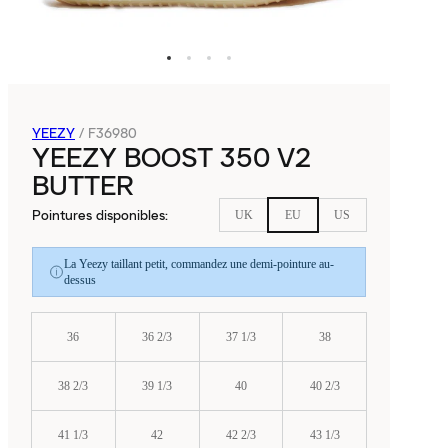
YEEZY
/
F36980
YEEZY BOOST 350 V2
BUTTER
Pointures disponibles
:
UK
EU
US
La Yeezy taillant petit, commandez une demi-pointure au-
dessus
36
36 2/3
37 1/3
38
38 2/3
39 1/3
40
40 2/3
41 1/3
42
42 2/3
43 1/3