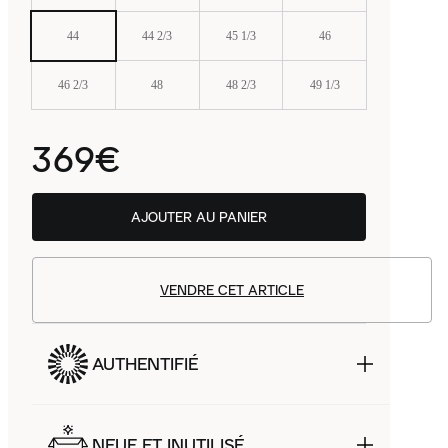
44
44 2/3
45 1/3
46
46 2/3
48
48 2/3
49 1/3
369€
AJOUTER AU PANIER
VENDRE CET ARTICLE
AUTHENTIFIÉ
NEUF ET INUTILISÉ