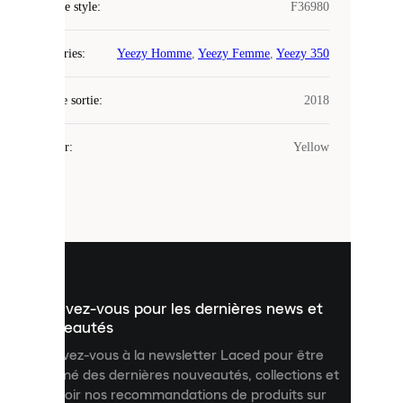
COOKIES
Code de style
:
F36980
Laced
Catégories
:
Yeezy Homme
,
Yeezy Femme
,
Yeezy 350
utilise
des
Date de sortie
cookies.
:
2018
Les
cookies
Couleur
:
Yellow
sont
de
petits
fichiers
utilisés
pour
vous
présenter
un
Inscrivez-vous pour les dernières news et
contenu
personnalisé
nouveautés
et
Inscrivez-vous à la newsletter Laced pour être
améliorer
informé des dernières nouveautés, collections et
votre
expérience
recevoir nos recommandations de produits sur