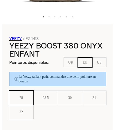
YEEZY
/
FZ4418
YEEZY BOOST 380 ONYX
ENFANT
Pointures disponibles
:
UK
EU
US
La Yeezy taillant petit, commandez une demi-pointure au-
dessus
28
28.5
30
31
32