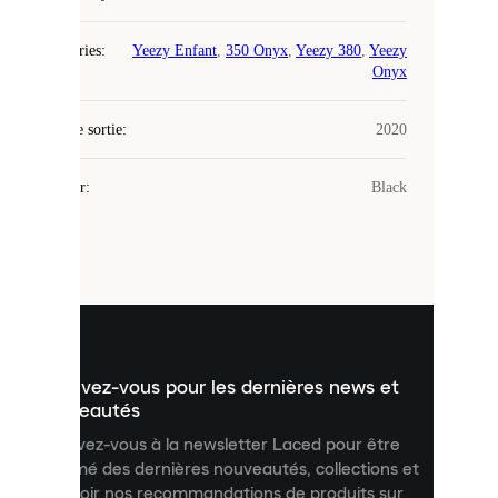
COOKIES
Catégories
:
Yeezy Enfant
,
350 Onyx
,
Yeezy 380
,
Yeezy
Laced
Onyx
utilise
des
Date de sortie
cookies.
:
2020
Les
cookies
Couleur
:
Black
sont
de
petits
fichiers
utilisés
pour
vous
présenter
un
Inscrivez-vous pour les dernières news et
contenu
personnalisé
nouveautés
et
Inscrivez-vous à la newsletter Laced pour être
améliorer
informé des dernières nouveautés, collections et
votre
expérience
recevoir nos recommandations de produits sur