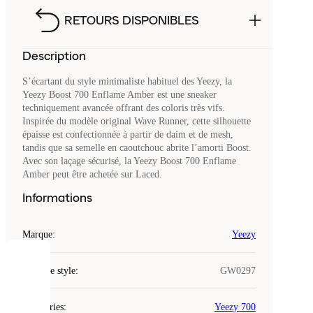
RETOURS DISPONIBLES
Description
S’écartant du style minimaliste habituel des Yeezy, la
Yeezy Boost 700 Enflame Amber est une sneaker
techniquement avancée offrant des coloris très vifs.
Inspirée du modèle original Wave Runner, cette silhouette
épaisse est confectionnée à partir de daim et de mesh,
tandis que sa semelle en caoutchouc abrite l’amorti Boost.
Avec son laçage sécurisé, la Yeezy Boost 700 Enflame
Amber peut être achetée sur Laced.
Informations
Marque
:
Yeezy
COOKIES
Code de style
:
GW0297
Laced
Catégories
:
Yeezy 700