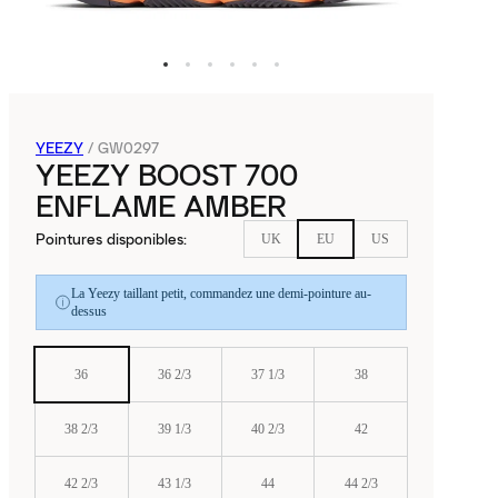
YEEZY
/
GW0297
YEEZY BOOST 700
ENFLAME AMBER
Pointures disponibles
:
UK
EU
US
La Yeezy taillant petit, commandez une demi-pointure au-
dessus
36
36 2/3
37 1/3
38
38 2/3
39 1/3
40 2/3
42
42 2/3
43 1/3
44
44 2/3