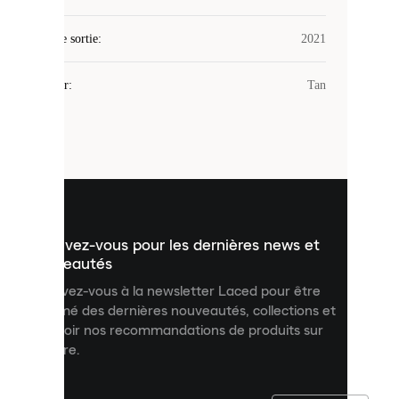
utilise
des
Date de sortie
cookies.
:
2021
Les
cookies
Couleur
:
Tan
sont
de
petits
fichiers
utilisés
pour
vous
présenter
un
Inscrivez-vous pour les dernières news et
contenu
personnalisé
nouveautés
et
Inscrivez-vous à la newsletter Laced pour être
améliorer
informé des dernières nouveautés, collections et
votre
expérience
recevoir nos recommandations de produits sur
sur
mesure.
notre
site.
Vous