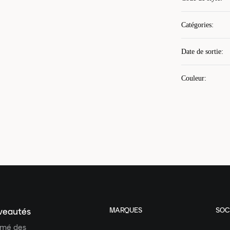
Catégories
:
Date de sortie
:
Couleur
:
MARQUES
SOC
uveautés
ormé des