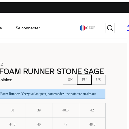
e
Se connecter
€ EUR
72
 FOAM RUNNER STONE SAGE
nibles
:
UK
EU
US
t Foam Runners Yeezy taillant petit, commandez une pointure au-dessus
38
39
40.5
42
44.5
46
47
48.5