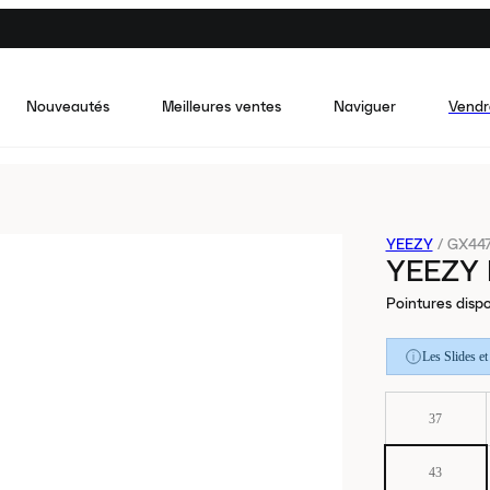
Nouveautés
Meilleures ventes
Naviguer
Vendr
YEEZY
/
GX44
YEEZY
Pointures dispo
Les Slides e
37
43