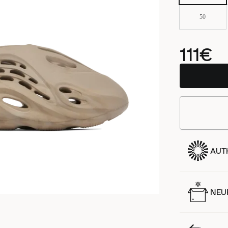
50
111€
AUT
NEUF