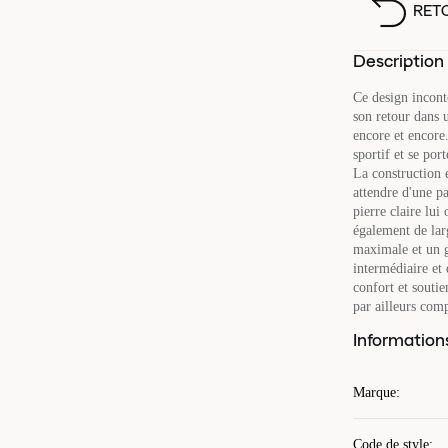
RET
Description
Ce design incont
son retour dans 
encore et encore
sportif et se por
La construction 
attendre d'une p
pierre claire lui
également de larg
maximale et un g
intermédiaire et
confort et souti
par ailleurs comp
Information
Marque
:
Code de style
: