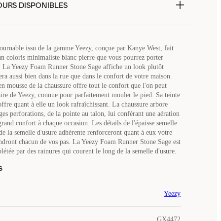
OURS DISPONIBLES
ournable issu de la gamme Yeezy, conçue par Kanye West, fait
un coloris minimaliste blanc pierre que vous pourrez porter
. La Yeezy Foam Runner Stone Sage affiche un look plutôt
tera aussi bien dans la rue que dans le confort de votre maison.
en mousse de la chaussure offre tout le confort que l'on peut
aire de Yeezy, connue pour parfaitement mouler le pied. Sa teinte
 offre quant à elle un look rafraîchissant. La chaussure arbore
es perforations, de la pointe au talon, lui conférant une aération
rand confort à chaque occasion. Les détails de l'épaisse semelle
 de la semelle d'usure adhérente renforceront quant à eux votre
endront chacun de vos pas. La Yeezy Foam Runner Stone Sage est
létée par des rainures qui courent le long de la semelle d'usure.
s
Yeezy
GX4472