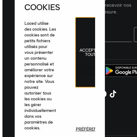
COOKIES
dernières nouveautés, collections et recevoir nos
recommandations de produits sur mesure.
Laced utilise
des cookies. Les
cookies sont de
petits fichiers
utilisés pour
ACCEPTER
France
|
Français
|
€ EUR
vous présenter
TOUT
un contenu
personnalisé et
améliorer votre
expérience sur
notre site. Vous
pouvez
autoriser tous
les cookies ou
les gérer
individuellement
dans vos
paramètres de
cookies.
PRÉFÉRENCES