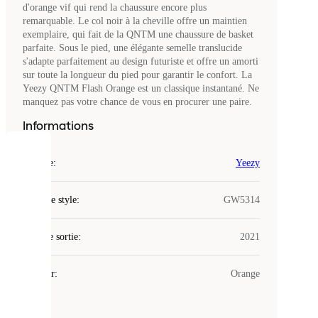
d'orange vif qui rend la chaussure encore plus
remarquable. Le col noir à la cheville offre un maintien
exemplaire, qui fait de la QNTM une chaussure de basket
parfaite. Sous le pied, une élégante semelle translucide
s'adapte parfaitement au design futuriste et offre un amorti
sur toute la longueur du pied pour garantir le confort. La
Yeezy QNTM Flash Orange est un classique instantané. Ne
manquez pas votre chance de vous en procurer une paire.
Informations
COOKIES
Marque
:
Yeezy
Laced
Code de style
:
GW5314
utilise
des
Date de sortie
cookies.
:
2021
Les
cookies
Couleur
:
Orange
sont
de
petits