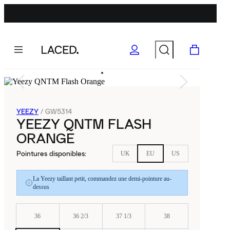
YEEZY
/
GW5314
YEEZY QNTM FLASH
ORANGE
Pointures disponibles
:
UK
EU
US
La Yeezy taillant petit, commandez une demi-pointure au-
dessus
36
36 2/3
37 1/3
38