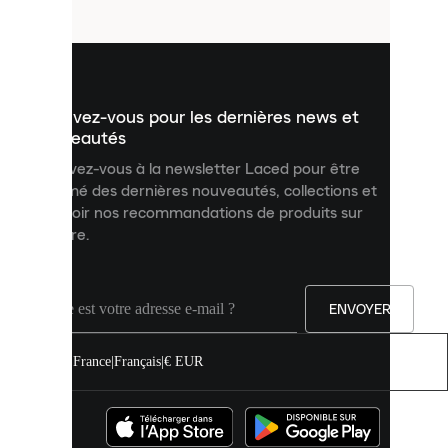
fichiers
utilisés
pour
vous
présenter
un
Inscrivez-vous pour les dernières news et
contenu
personnalisé
nouveautés
et
Inscrivez-vous à la newsletter Laced pour être
améliorer
informé des dernières nouveautés, collections et
votre
expérience
recevoir nos recommandations de produits sur
sur
mesure.
notre
site.
Vous
pouvez
ENVOYER
autoriser
tous
les
France
|
Français
|
€ EUR
cookies
ou
les
gérer