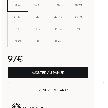
38 2/3
39 1/3
40
40 2/3
41 1/3
42
42 2/3
43 1/3
44
44 2/3
45 1/3
46
46 2/3
48
48 2/3
97€
AJOUTER AU PANIER
VENDRE CET ARTICLE