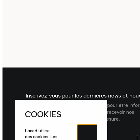
Inscrivez-vous pour les dernières news et no
Inscrivez-vous à la newsletter Laced pour être inf
COOKIES
dernières nouveautés, collections et recevoir nos
recommandations de produits sur mesure.
Laced utilise
des cookies. Les