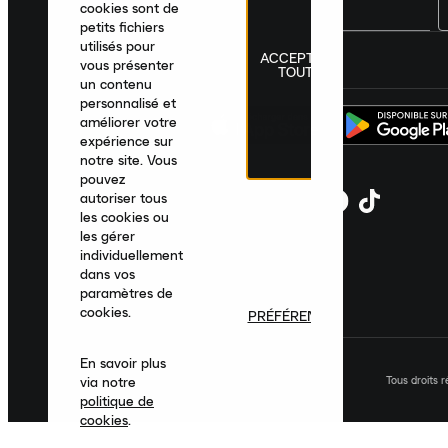
cookies sont de
petits fichiers
utilisés pour
ACCEPTER
France
|
Français
|
€ EUR
vous présenter
TOUT
un contenu
personnalisé et
améliorer votre
expérience sur
notre site. Vous
pouvez
autoriser tous
les cookies ou
les gérer
individuellement
dans vos
paramètres de
cookies.
PRÉFÉRENCES
En savoir plus
Tous droits 
via notre
politique de
cookies
.