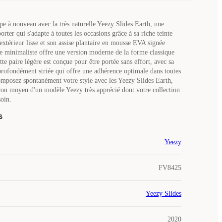
e à nouveau avec la très naturelle Yeezy Slides Earth, une
porter qui s'adapte à toutes les occasions grâce à sa riche teinte
extérieur lisse et son assise plantaire en mousse EVA signée
e minimaliste offre une version moderne de la forme classique
tte paire légère est conçue pour être portée sans effort, avec sa
profondément striée qui offre une adhérence optimale dans toutes
Composez spontanément votre style avec les Yeezy Slides Earth,
on moyen d'un modèle Yeezy très apprécié dont votre collection
oin.
s
Yeezy
FV8425
Yeezy Slides
2020