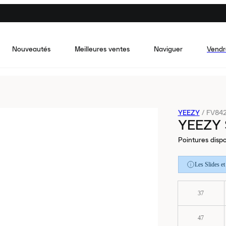
Nouveautés
Meilleures ventes
Naviguer
Vendr
YEEZY
/
FV84
YEEZY 
Pointures dispo
Les Slides e
37
47