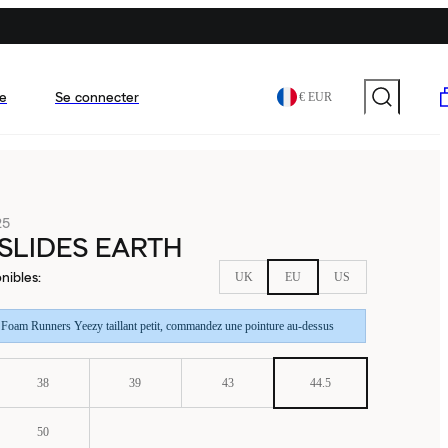
e
Se connecter
€ EUR
25
SLIDES EARTH
nibles
:
UK
EU
US
t Foam Runners Yeezy taillant petit, commandez une pointure au-dessus
38
39
43
44.5
50