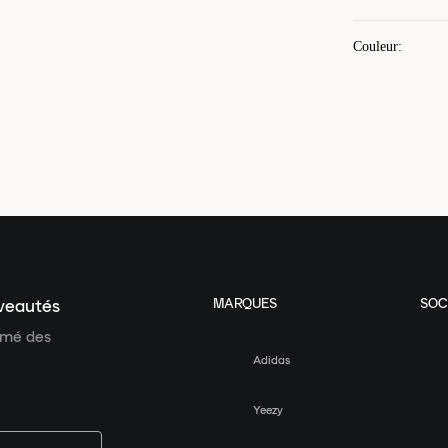
Couleur
:
MARQUES
SOC
uveautés
ormé des
Adidas
Yeezy