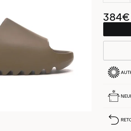
384€
AUT
NEUF
RET