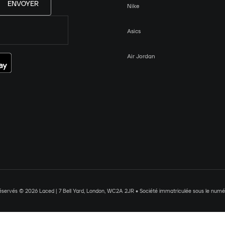
ENVOYER
Nike
Asics
Air Jordan
réservés © 2026 Laced | 7 Bell Yard, London, WC2A 2JR • Société immatriculée sous le nu