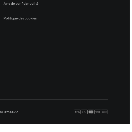
Avis de confidentialité
Politique des cookies
méro 09541333