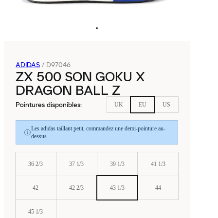
ADIDAS
/
D97046
ZX 500 SON GOKU X
DRAGON BALL Z
Pointures disponibles
:
UK
EU
US
Les adidas taillant petit, commandez une demi-pointure au-
dessus
36 2/3
37 1/3
39 1/3
41 1/3
42
42 2/3
43 1/3
44
45 1/3