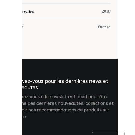
utilise
des
Date de sortie
cookies.
:
2018
Les
cookies
Couleur
:
Orange
sont
de
petits
fichiers
utilisés
pour
vous
présenter
un
Inscrivez-vous pour les dernières news et
contenu
personnalisé
nouveautés
et
Inscrivez-vous à la newsletter Laced pour être
améliorer
informé des dernières nouveautés, collections et
votre
expérience
recevoir nos recommandations de produits sur
sur
mesure.
notre
site.
Vous