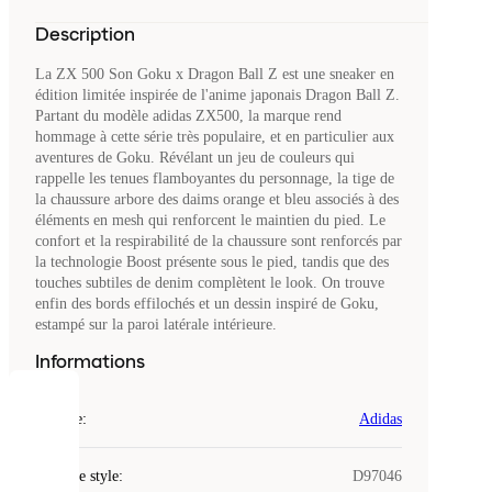
Description
La ZX 500 Son Goku x Dragon Ball Z est une sneaker en
édition limitée inspirée de l'anime japonais Dragon Ball Z.
Partant du modèle adidas ZX500, la marque rend
hommage à cette série très populaire, et en particulier aux
aventures de Goku. Révélant un jeu de couleurs qui
rappelle les tenues flamboyantes du personnage, la tige de
la chaussure arbore des daims orange et bleu associés à des
éléments en mesh qui renforcent le maintien du pied. Le
confort et la respirabilité de la chaussure sont renforcés par
la technologie Boost présente sous le pied, tandis que des
touches subtiles de denim complètent le look. On trouve
enfin des bords effilochés et un dessin inspiré de Goku,
estampé sur la paroi latérale intérieure.
Informations
COOKIES
Marque
:
Adidas
Laced
Code de style
:
D97046