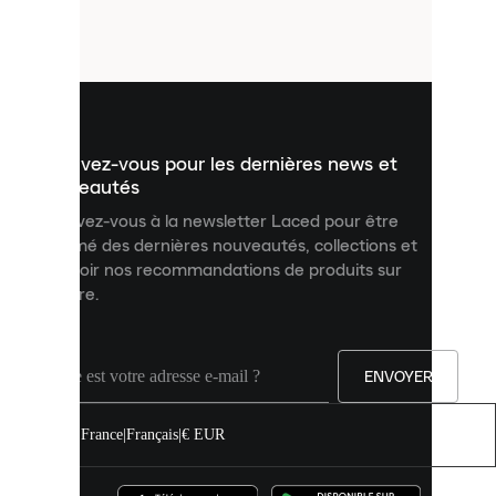
petits
fichiers
utilisés
pour
vous
présenter
un
Inscrivez-vous pour les dernières news et
contenu
personnalisé
nouveautés
et
Inscrivez-vous à la newsletter Laced pour être
améliorer
informé des dernières nouveautés, collections et
votre
expérience
recevoir nos recommandations de produits sur
sur
mesure.
notre
site.
Vous
pouvez
ENVOYER
autoriser
tous
les
France
|
Français
|
€ EUR
cookies
ou