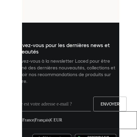
petits
fichiers
utilisés
pour
vous
présenter
un
Inscrivez-vous pour les dernières news et
contenu
personnalisé
nouveautés
et
Inscrivez-vous à la newsletter Laced pour être
améliorer
informé des dernières nouveautés, collections et
votre
expérience
recevoir nos recommandations de produits sur
sur
mesure.
notre
site.
Vous
pouvez
ENVOYER
autoriser
tous
les
France
|
Français
|
€ EUR
cookies
ou