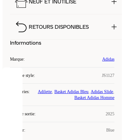
NEUF ET INUTILISÉ
RETOURS DISPONIBLES
Informations
Marque
:
Adidas
Code de style
:
JS1127
COOKIES
Catégories
:
Adilette
,
Basket Adidas Bleu
,
Adidas Slide
,
Laced
Basket Adidas Homme
utilise
des
Date de sortie
cookies.
:
2025
Les
cookies
Couleur
:
Blue
sont
de