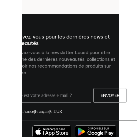
fichiers
utilisés
pour
vous
présenter
un
Inscrivez-vous pour les dernières news et
contenu
personnalisé
nouveautés
et
Inscrivez-vous à la newsletter Laced pour être
améliorer
informé des dernières nouveautés, collections et
votre
expérience
recevoir nos recommandations de produits sur
sur
mesure.
notre
site.
Vous
pouvez
ENVOYER
autoriser
tous
les
France
|
Français
|
€ EUR
cookies
ou
les
gérer