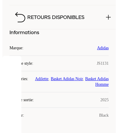
RETOURS DISPONIBLES
Informations
Marque
:
Adidas
Code de style
:
JS1131
COOKIES
Catégories
:
Adilette
,
Basket Adidas Noir
,
Basket Adidas
Laced
Homme
utilise
des
Date de sortie
cookies.
:
2025
Les
cookies
Couleur
:
Black
sont
de
petits