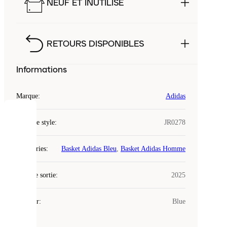
NEUF ET INUTILISÉ
RETOURS DISPONIBLES
Informations
Marque
:
Adidas
COOKIES
Code de style
:
JR0278
Laced
Catégories
:
Basket Adidas Bleu
,
Basket Adidas Homme
utilise
des
Date de sortie
cookies.
:
2025
Les
cookies
Couleur
:
Blue
sont
de
petits