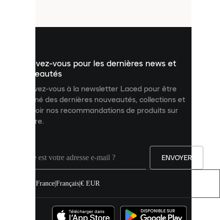
fichiers
utilisés
pour
vous
présenter
un
Inscrivez-vous pour les dernières news et
contenu
personnalisé
nouveautés
et
Inscrivez-vous à la newsletter Laced pour être
améliorer
informé des dernières nouveautés, collections et
votre
expérience
recevoir nos recommandations de produits sur
sur
mesure.
notre
site.
Vous
pouvez
ENVOYER
autoriser
tous
les
France
|
Français
|
€ EUR
cookies
ou
les