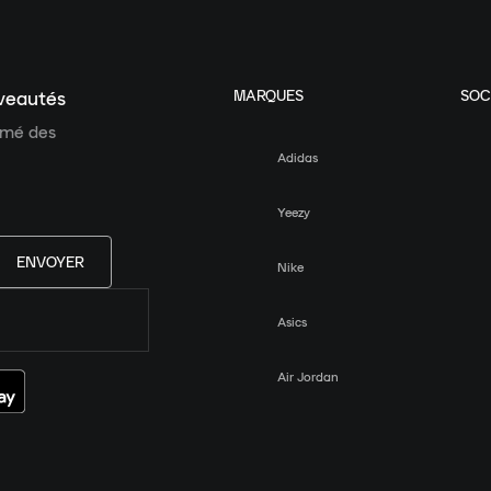
MARQUES
SOC
uveautés
ormé des
Adidas
Yeezy
ENVOYER
Nike
Asics
Air Jordan