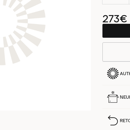
273€
AUT
NEUF
RET