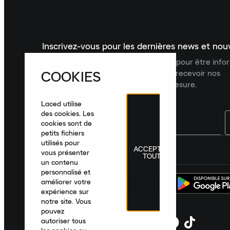
Inscrivez-vous pour les dernières news et no
Inscrivez-vous à la newsletter Laced pour être inf
COOKIES
dernières nouveautés, collections et recevoir nos
recommandations de produits sur mesure.
Laced utilise
des cookies. Les
cookies sont de
petits fichiers
utilisés pour
ACCEPTER
France
|
Français
|
€ EUR
vous présenter
TOUT
un contenu
personnalisé et
améliorer votre
expérience sur
notre site. Vous
pouvez
autoriser tous