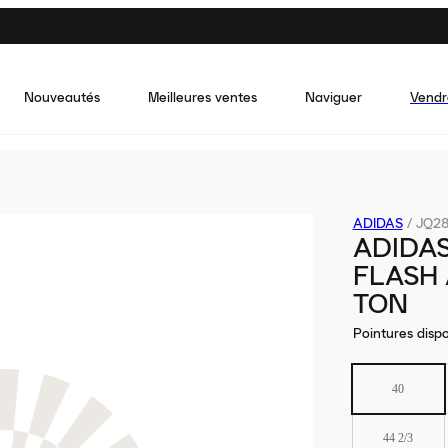
Nouveautés
Meilleures ventes
Naviguer
Vendr
ADIDAS
/
JQ28
ADIDAS
FLASH 
TON
Pointures dispo
40
44 2/3