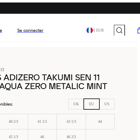
e
Se connecter
€ EUR
13
 ADIZERO TAKUMI SEN 11
AQUA ZERO METALIC MINT
nibles
:
UK
EU
US
40 2/3
41 1/3
43 1/3
44
45 1/3
46
46 2/3