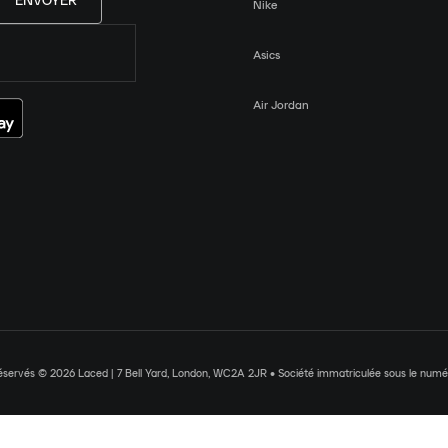
ENVOYER
Nike
Asics
Air Jordan
réservés © 2026 Laced | 7 Bell Yard, London, WC2A 2JR • Société immatriculée sous le nu