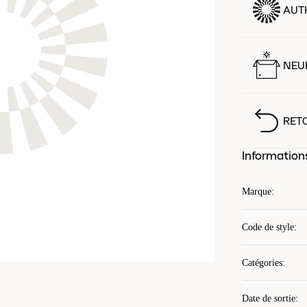
AUT
NEUF
RET
Information
Marque
:
Code de style
:
Catégories
:
Date de sortie
: