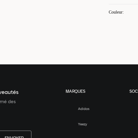
Couleur
:
MARQUES
SOC
uveautés
ormé des
Adidas
Yeezy