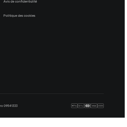
Avis de confidentialité
Politique des cookies
méro 09541333