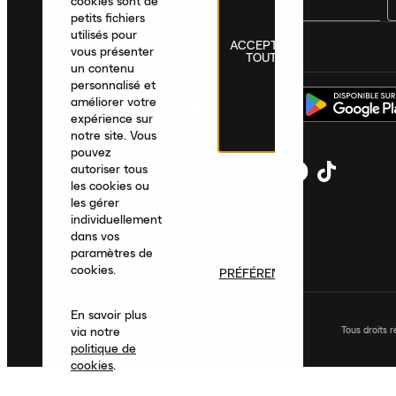
cookies sont de
petits fichiers
utilisés pour
ACCEPTER
France
|
Français
|
€ EUR
vous présenter
TOUT
un contenu
personnalisé et
améliorer votre
expérience sur
notre site. Vous
pouvez
autoriser tous
les cookies ou
les gérer
individuellement
dans vos
paramètres de
cookies.
PRÉFÉRENCES
En savoir plus
Tous droits 
via notre
politique de
cookies
.