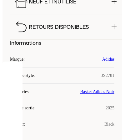
NEUF ET INUTILISÉ
RETOURS DISPONIBLES
Informations
Marque
:
Adidas
COOKIES
Code de style
:
JS2781
Laced
Catégories
:
Basket Adidas Noir
utilise
des
Date de sortie
cookies.
:
2025
Les
cookies
Couleur
:
Black
sont
de
petits