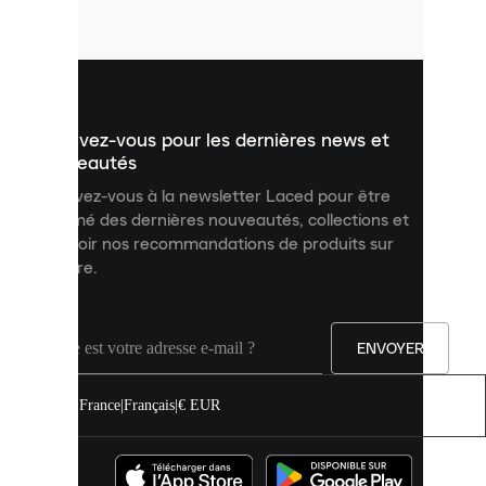
fichiers
utilisés
pour
vous
présenter
un
Inscrivez-vous pour les dernières news et
contenu
personnalisé
nouveautés
et
Inscrivez-vous à la newsletter Laced pour être
améliorer
informé des dernières nouveautés, collections et
votre
expérience
recevoir nos recommandations de produits sur
sur
mesure.
notre
site.
Vous
pouvez
ENVOYER
autoriser
tous
les
France
|
Français
|
€ EUR
cookies
ou
les