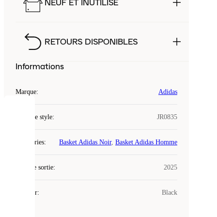
NEUF ET INUTILISÉ
RETOURS DISPONIBLES
Informations
Marque
:
Adidas
COOKIES
Code de style
:
JR0835
Laced
Catégories
:
Basket Adidas Noir
,
Basket Adidas Homme
utilise
des
Date de sortie
cookies.
:
2025
Les
cookies
Couleur
:
Black
sont
de
petits