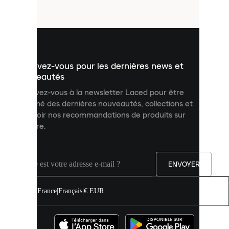
fichiers
utilisés
pour
vous
présenter
un
Inscrivez-vous pour les dernières news et
contenu
personnalisé
nouveautés
et
Inscrivez-vous à la newsletter Laced pour être
améliorer
informé des dernières nouveautés, collections et
votre
expérience
recevoir nos recommandations de produits sur
sur
mesure.
notre
site.
Vous
pouvez
ENVOYER
autoriser
tous
les
France
|
Français
|
€ EUR
cookies
ou
les