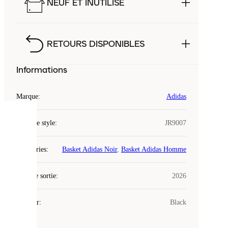
NEUF ET INUTILISÉ
RETOURS DISPONIBLES
Informations
Marque
:
Adidas
COOKIES
Code de style
:
JR9007
Laced
Catégories
:
Basket Adidas Noir
,
Basket Adidas Homme
utilise
des
Date de sortie
cookies.
:
2026
Les
cookies
Couleur
:
Black
sont
de
petits