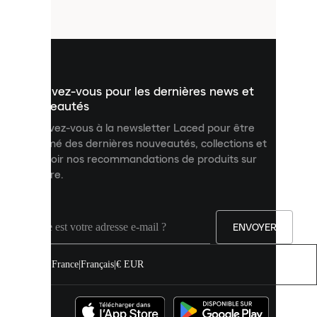
fichiers
utilisés
pour
vous
présenter
un
Inscrivez-vous pour les dernières news et
contenu
personnalisé
nouveautés
et
Inscrivez-vous à la newsletter Laced pour être
améliorer
informé des dernières nouveautés, collections et
votre
expérience
recevoir nos recommandations de produits sur
sur
mesure.
notre
site.
Vous
pouvez
ENVOYER
autoriser
tous
les
France
|
Français
|
€ EUR
cookies
ou
les