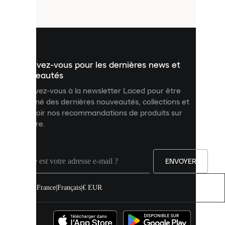
fichiers
utilisés
pour
vous
présenter
un
Inscrivez-vous pour les dernières news et
contenu
personnalisé
nouveautés
et
Inscrivez-vous à la newsletter Laced pour être
améliorer
informé des dernières nouveautés, collections et
votre
expérience
recevoir nos recommandations de produits sur
sur
mesure.
notre
site.
Vous
pouvez
ENVOYER
autoriser
tous
les
France
|
Français
|
€ EUR
cookies
ou
les