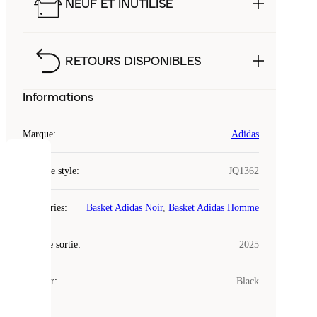
NEUF ET INUTILISÉ
RETOURS DISPONIBLES
Informations
Marque
:
Adidas
COOKIES
Code de style
:
JQ1362
Laced
Catégories
:
Basket Adidas Noir
,
Basket Adidas Homme
utilise
des
Date de sortie
cookies.
:
2025
Les
cookies
Couleur
:
Black
sont
de
petits