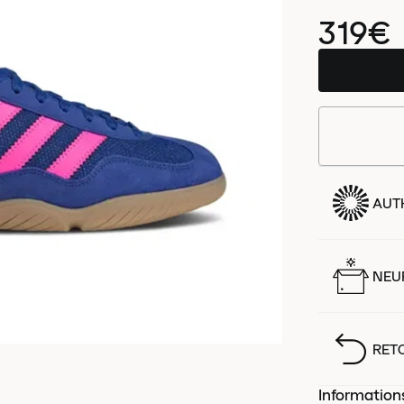
319€
AUT
NEUF
RET
Information