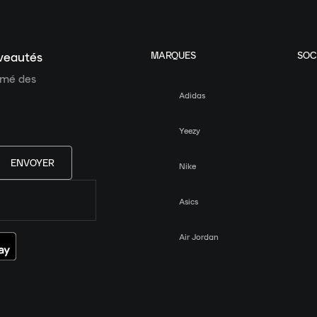
MARQUES
SOC
uveautés
ormé des
Adidas
Yeezy
ENVOYER
Nike
Asics
Air Jordan