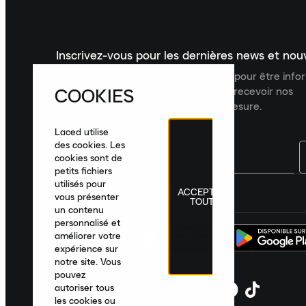
Inscrivez-vous pour les dernières news et no
Inscrivez-vous à la newsletter Laced pour être inf
COOKIES
dernières nouveautés, collections et recevoir nos
recommandations de produits sur mesure.
Laced utilise
des cookies. Les
cookies sont de
petits fichiers
utilisés pour
ACCEPTER
France
|
Français
|
€ EUR
vous présenter
TOUT
un contenu
personnalisé et
améliorer votre
expérience sur
notre site. Vous
pouvez
autoriser tous
les cookies ou