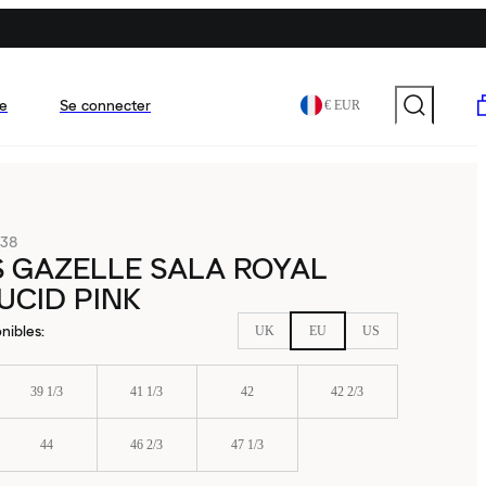
e
Se connecter
€ EUR
38
 GAZELLE SALA ROYAL
UCID PINK
nibles
:
UK
EU
US
39 1/3
41 1/3
42
42 2/3
44
46 2/3
47 1/3