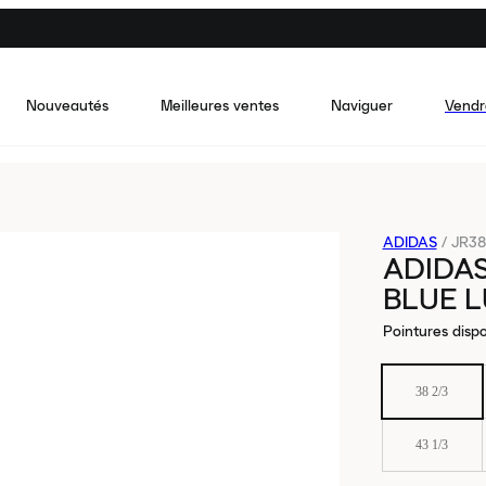
Nouveautés
Meilleures ventes
Naviguer
Vendr
ADIDAS
/
JR38
ADIDAS
BLUE L
Pointures dispo
38 2/3
43 1/3