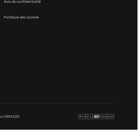
Avis de confidentialité
Politique des cookies
méro 09541333