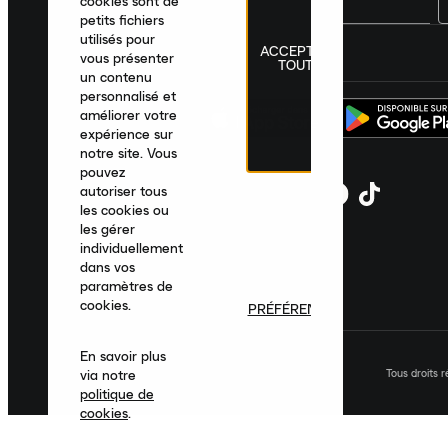
cookies sont de
petits fichiers
utilisés pour
ACCEPTER
France
|
Français
|
€ EUR
vous présenter
TOUT
un contenu
personnalisé et
améliorer votre
expérience sur
notre site. Vous
pouvez
autoriser tous
les cookies ou
les gérer
individuellement
dans vos
paramètres de
cookies.
PRÉFÉRENCES
En savoir plus
Tous droits 
via notre
politique de
cookies
.