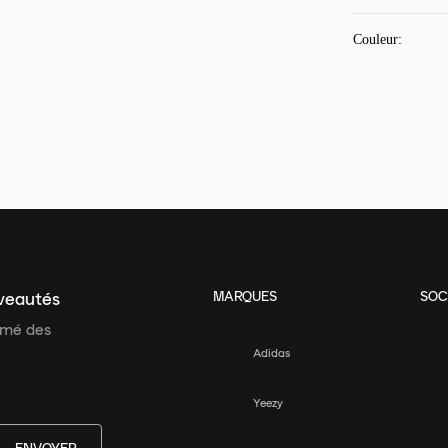
Couleur
:
MARQUES
SOC
uveautés
ormé des
Adidas
Yeezy