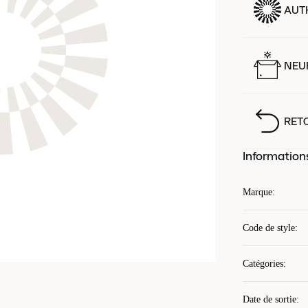
AUT
NEUF
RET
Information
Marque
:
Code de style
:
Catégories
:
Date de sortie
: