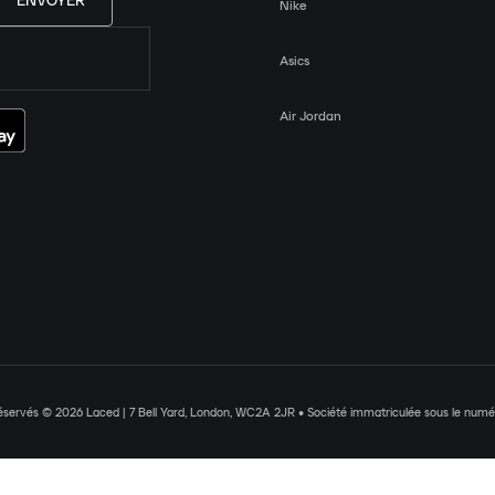
ENVOYER
Nike
Asics
Air Jordan
réservés © 2026 Laced | 7 Bell Yard, London, WC2A 2JR • Société immatriculée sous le nu