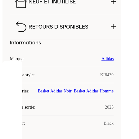
NEUF ET INUTILISÉ
RETOURS DISPONIBLES
Informations
Marque
:
Adidas
COOKIES
Code de style
:
KI8439
Laced
Catégories
:
Basket Adidas Noir
,
Basket Adidas Homme
utilise
des
Date de sortie
cookies.
:
2025
Les
cookies
Couleur
:
Black
sont
de
petits