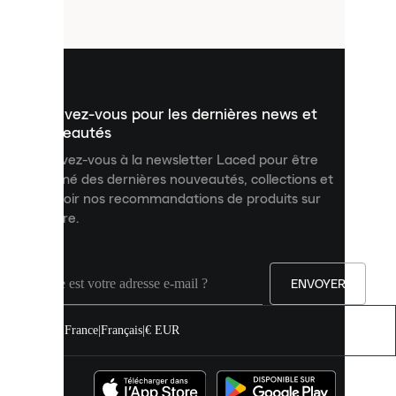
fichiers
utilisés
pour
vous
présenter
un
Inscrivez-vous pour les dernières news et
contenu
personnalisé
nouveautés
et
Inscrivez-vous à la newsletter Laced pour être
améliorer
informé des dernières nouveautés, collections et
votre
expérience
recevoir nos recommandations de produits sur
sur
mesure.
notre
site.
Vous
pouvez
ENVOYER
autoriser
tous
les
France
|
Français
|
€ EUR
cookies
ou
les