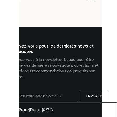
sont
de
petits
fichiers
utilisés
pour
vous
présenter
un
Inscrivez-vous pour les dernières news et
contenu
personnalisé
nouveautés
et
Inscrivez-vous à la newsletter Laced pour être
améliorer
informé des dernières nouveautés, collections et
votre
expérience
recevoir nos recommandations de produits sur
sur
mesure.
notre
site.
Vous
pouvez
ENVOYER
autoriser
tous
les
France
|
Français
|
€ EUR
cookies