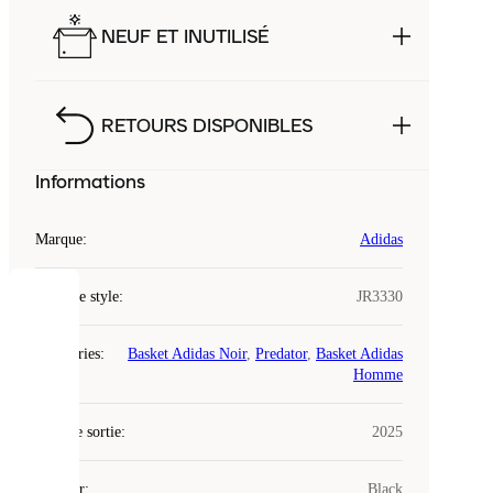
NEUF ET INUTILISÉ
RETOURS DISPONIBLES
Informations
Marque
:
Adidas
Code de style
:
JR3330
COOKIES
Catégories
:
Basket Adidas Noir
,
Predator
,
Basket Adidas
Laced
Homme
utilise
des
Date de sortie
cookies.
:
2025
Les
cookies
Couleur
:
Black